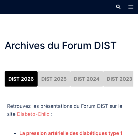
Aller
Recherche
Ouvr
au
le
men
contenu
Archives du Forum DIST
DIST 2026
DIST 2025
DIST 2024
DIST 2023
Retrouvez les présentations du Forum DIST sur le
site
Diabeto-Child
:
La pression artérielle des diabétiques type 1