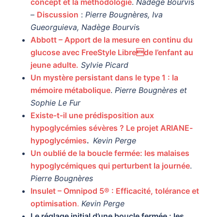
concept et la méthodologie
.
Nadège Bourvi
s
–
Discussion
:
Pierre Bougnères, Iva
Gueorguieva, Nadège Bourvi
s
Abbott – Apport de la mesure en continu du
glucose avec FreeStyle Librede l’enfant au
jeune adulte.
Sylvie Picard
Un mystère persistant dans le type 1 : la
mémoire métabolique
.
Pierre Bougnères et
Sophie Le Fur
Existe-t-il une prédisposition aux
hypoglycémies sévères ? Le projet ARIANE-
hypoglycémies
.
Kevin Perge
Un oublié de la boucle fermée: les malaises
hypoglycémiques qui perturbent la journée
.
Pierre Bougnères
Insulet – Omnipod 5® : Efficacité, tolérance et
optimisation
.
Kevin Perge
Le réglage initial d’une boucle fermée : les